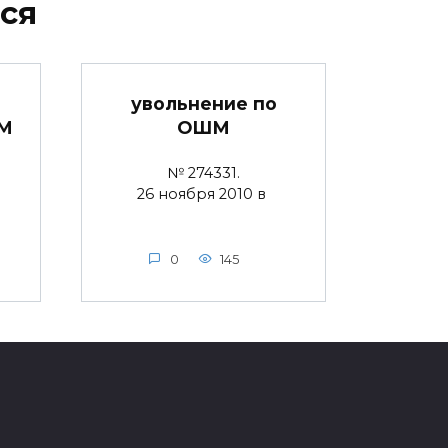
ся
увольнение по
ШМ
ОШМ
№ 274331.
26 ноября 2010 в
0
145