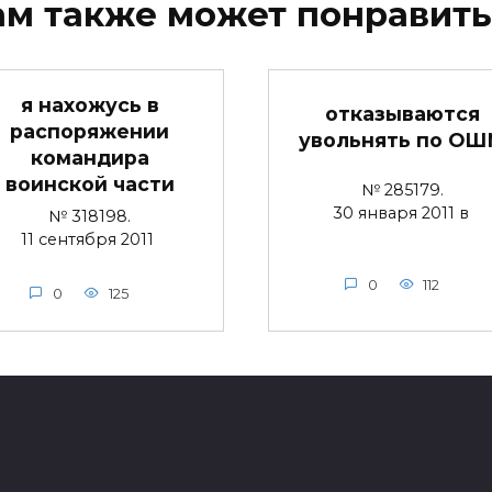
ам также может понравить
я нахожусь в
отказываются
распоряжении
увольнять по О
командира
воинской части
№ 285179.
30 января 2011 в
№ 318198.
11 сентября 2011
0
112
0
125