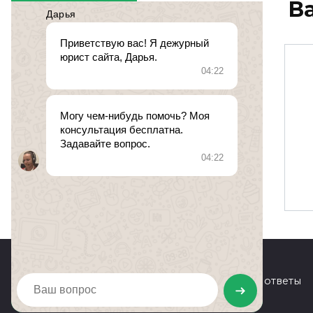
В
увольнение по
ОШМ
№ 510410.
26 февраля 2018
0
194
© 2026 Юридические вопросы и ответы