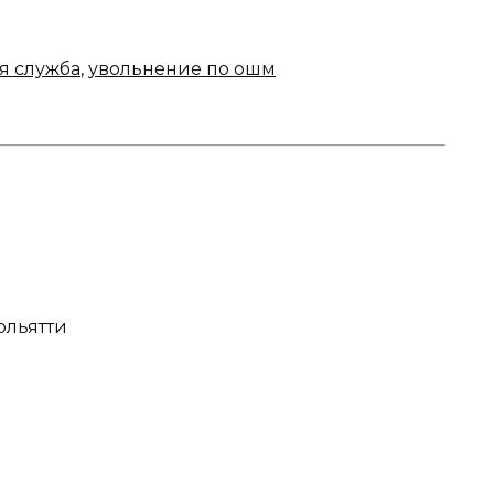
я служба
,
увольнение по ошм
Тольятти