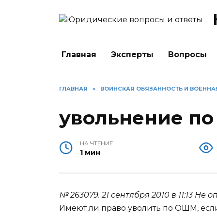
Перейти
к
содержанию
Главная
Эксперты
Вопросы
ГЛАВНАЯ
»
ВОИНСКАЯ ОБЯЗАННОСТЬ И ВОЕНН
увольнение п
НА ЧТЕНИЕ
1 мин
№ 263079.
21 сентября 2010 в 11:13
Не о
Имеют ли право уволить по ОШМ, ес