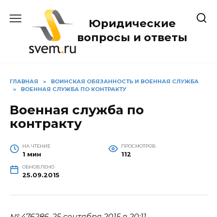
Перейти
к
Юридические
содержанию
вопросы и ответы
ГЛАВНАЯ
»
ВОИНСКАЯ ОБЯЗАННОСТЬ И ВОЕННАЯ СЛУЖБА
»
ВОЕННАЯ СЛУЖБА ПО КОНТРАКТУ
Военная служба по
контракту
НА ЧТЕНИЕ
ПРОСМОТРОВ
1 мин
112
ОБНОВЛЕНО
25.09.2015
№ 476286.
25 сентября 2015 в 20:11