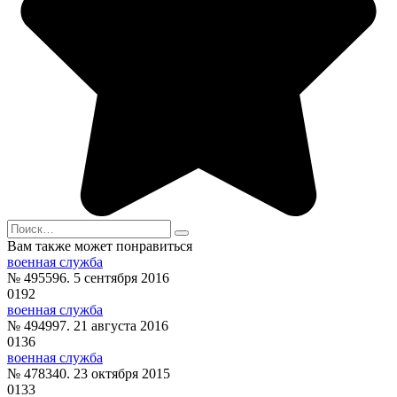
Search
for:
Вам также может понравиться
военная служба
№ 495596. 5 сентября 2016
0
192
военная служба
№ 494997. 21 августа 2016
0
136
военная служба
№ 478340. 23 октября 2015
0
133