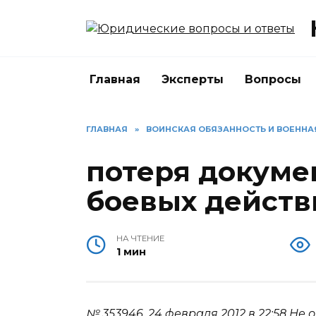
Перейти
к
содержанию
Главная
Эксперты
Вопросы
ГЛАВНАЯ
»
ВОИНСКАЯ ОБЯЗАННОСТЬ И ВОЕНН
потеря докуме
боевых действ
НА ЧТЕНИЕ
1 мин
№ 353946.
24 февраля 2012 в 22:58
Не 