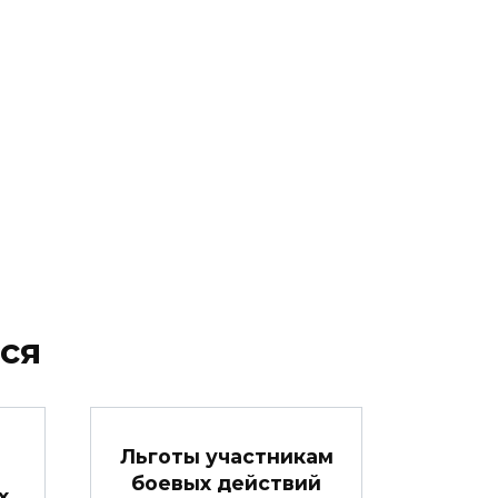
ся
Льготы участникам
боевых действий
х