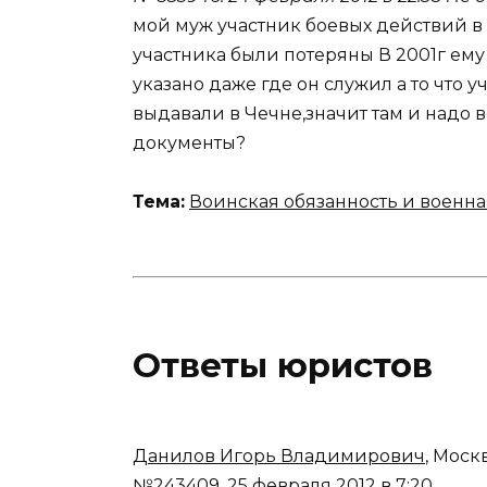
мой муж участник боевых действий в
участника были потеряны В 2001г ему
указано даже где он служил а то что 
выдавали в Чечне,значит там и надо в
документы?
Тема:
Воинская обязанность и военна
Ответы юристов
Данилов Игорь Владимирович
, Моск
№243409.
25 февраля 2012 в 7:20