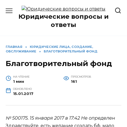
Перейти
к
Юридические вопросы и
содержанию
ответы
ГЛАВНАЯ
»
ЮРИДИЧЕСКИЕ ЛИЦА, СОЗДАНИЕ,
ОБСЛУЖИВАНИЕ
»
БЛАГОТВОРИТЕЛЬНЫЙ ФОНД
Благотворительный фонд
НА ЧТЕНИЕ
ПРОСМОТРОВ
1 мин
161
ОБНОВЛЕНО
15.01.2017
№ 500175.
15 января 2017 в 17:42
Не определен
Здравствуйте, есть желание создать бф, мало