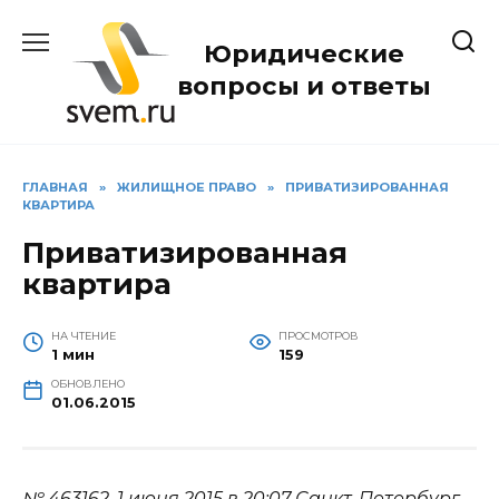
Перейти
к
Юридические
содержанию
вопросы и ответы
ГЛАВНАЯ
»
ЖИЛИЩНОЕ ПРАВО
»
ПРИВАТИЗИРОВАННАЯ
КВАРТИРА
Приватизированная
квартира
НА ЧТЕНИЕ
ПРОСМОТРОВ
1 мин
159
ОБНОВЛЕНО
01.06.2015
№ 463162.
1 июня 2015 в 20:07
Санкт-Петербург