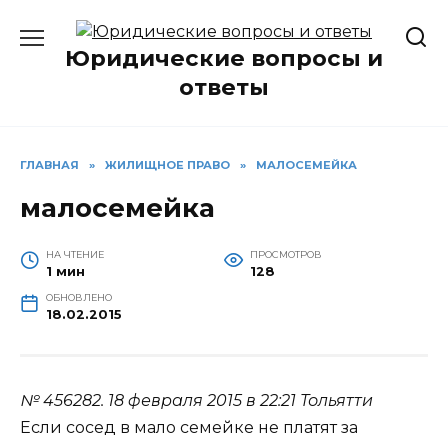
Перейти
к
Юридические вопросы и
содержанию
ответы
ГЛАВНАЯ
»
ЖИЛИЩНОЕ ПРАВО
»
МАЛОСЕМЕЙКА
малосемейка
НА ЧТЕНИЕ
ПРОСМОТРОВ
1 мин
128
ОБНОВЛЕНО
18.02.2015
№ 456282.
18 февраля 2015 в 22:21
Тольятти
Если сосед в мало семейке не платят за