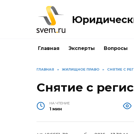
Перейти
к
Юридически
содержанию
Главная
Эксперты
Вопросы
ГЛАВНАЯ
»
ЖИЛИЩНОЕ ПРАВО
»
СНЯТИЕ С РЕ
Снятие с реги
НА ЧТЕНИЕ
1 мин