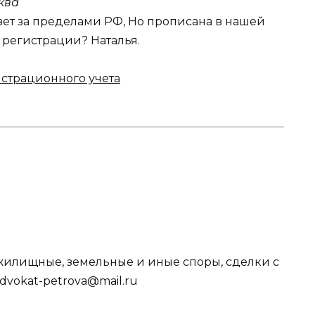
ква
вет за пределами РФ, Но прописана в нашей
с регистрации? Наталья.
истрационного учета
жилищные, земельные и иные споры, сделки с
advokat-petrova@mail.ru