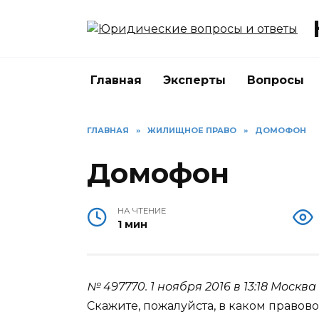
Перейти
к
содержанию
Главная
Эксперты
Вопросы
ГЛАВНАЯ
»
ЖИЛИЩНОЕ ПРАВО
»
ДОМОФОН
Домофон
НА ЧТЕНИЕ
1 мин
№ 497770.
1 ноября 2016 в 13:18
Москва
Скажите, пожалуйста, в каком правов