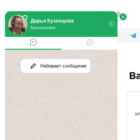
Оцените статью
В
Домофон
№ 505708. 28 июня 2017 в
№
0
164