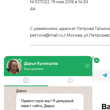
№337022.
19 мая 2016 в 14:30
да.
С уважением, адвокат Петрова Татьяна 
petrova@mail.ru,г.Москва, ул.Петрозаво
Оцените статью
В