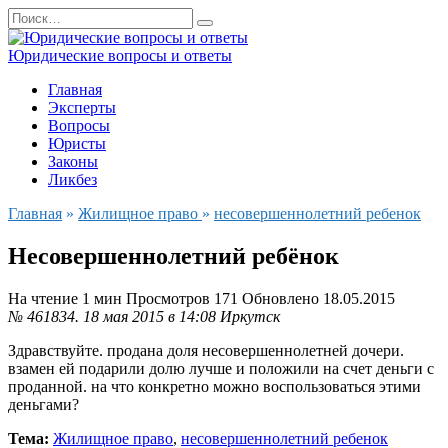
Перейти
Search
к
for:
содержанию
Юридические вопросы и ответы
Главная
Эксперты
Вопросы
Юристы
Законы
Ликбез
Главная
»
Жилищное право
»
несовершеннолетний ребенок
Несовершеннолетний ребёнок
На чтение
1 мин
Просмотров
171
Обновлено
18.05.2015
№ 461834.
18 мая 2015 в 14:08
Иркутск
Здравствуйте. продана доля несовершеннолетней дочери.
взамен ей подарили долю лучше и положили на счет деньги с
проданной. на что конкретно можно воспользоваться этими
деньгами?
Тема:
Жилищное право
,
несовершеннолетний ребенок