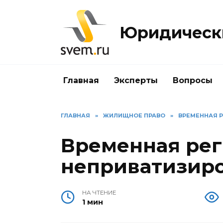
Перейти
к
Юридически
содержанию
Главная
Эксперты
Вопросы
ГЛАВНАЯ
»
ЖИЛИЩНОЕ ПРАВО
»
ВРЕМЕННАЯ 
Временная рег
неприватизиро
НА ЧТЕНИЕ
1 мин