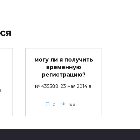
ся
могу ли я получить
временную
регистрацию?
№ 435388. 23 мая 2014 в
 в
0
188