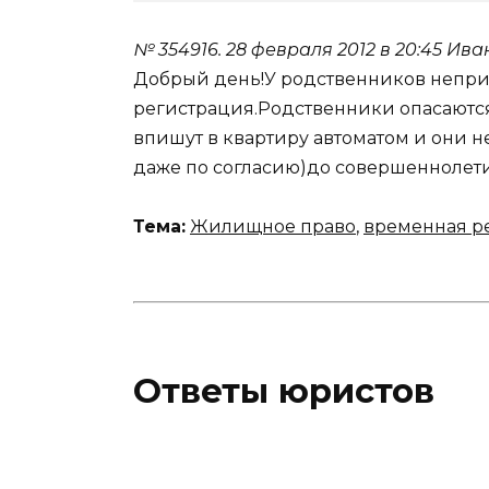
№ 354916.
28 февраля 2012 в 20:45
Ива
Добрый день!У родственников непри
регистрация.Родственники опасаются, 
впишут в квартиру автоматом и они не
даже по согласию)до совершеннолетия
Тема:
Жилищное право
,
временная р
Ответы юристов