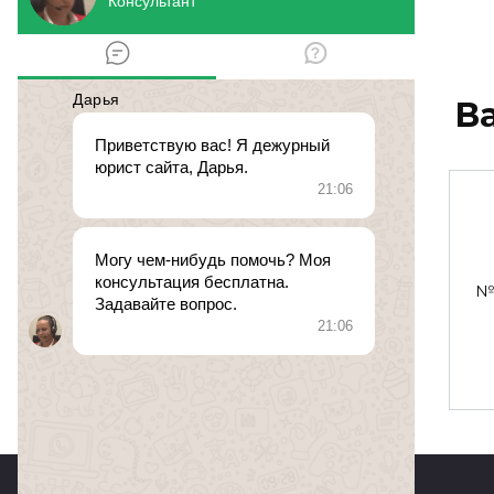
В
Временная
регистрация
№ 470051. 29 июля 2015 в
№ 
0
185