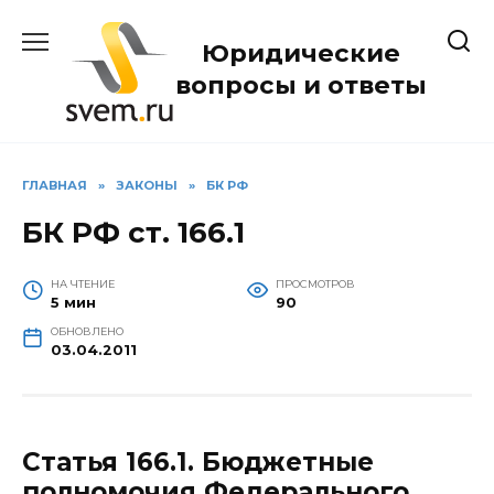
Перейти
к
Юридические
содержанию
вопросы и ответы
ГЛАВНАЯ
»
ЗАКОНЫ
»
БК РФ
БК РФ ст. 166.1
НА ЧТЕНИЕ
ПРОСМОТРОВ
5 мин
90
ОБНОВЛЕНО
03.04.2011
Статья 166.1.
Бюджетные
полномочия Федерального