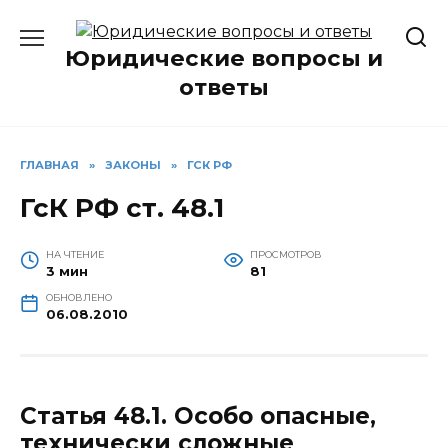
Перейти
к
Юридические вопросы и
содержанию
ответы
ГЛАВНАЯ
»
ЗАКОНЫ
»
ГСК РФ
ГсК РФ ст. 48.1
НА ЧТЕНИЕ
ПРОСМОТРОВ
3 мин
81
ОБНОВЛЕНО
06.08.2010
Статья 48.1.
Особо опасные,
технически сложные