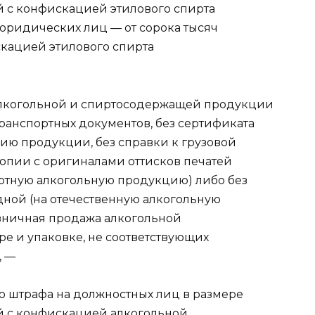
ей с конфискацией этилового спирта
юридических лиц — от сорока тысяч
скацией этилового спирта
 алкогольной и спиртосодержащей продукции
анспортных документов, без сертификата
ию продукции, без справки к грузовой
опии с оригиналами оттисков печатей
ртную алкогольную продукцию) либо без
дной (на отечественную алкогольную
озничная продажа алкогольной
е и упаковке, не соответствующих
, —
о штрафа на должностных лиц в размере
ей с конфискацией алкогольной