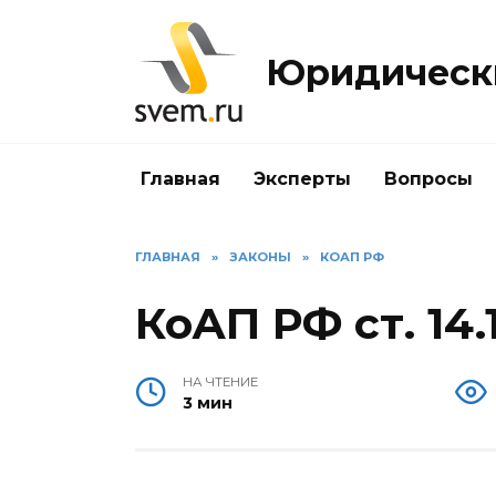
Перейти
к
Юридически
содержанию
Главная
Эксперты
Вопросы
ГЛАВНАЯ
»
ЗАКОНЫ
»
КОАП РФ
КоАП РФ ст. 14.
НА ЧТЕНИЕ
3 мин