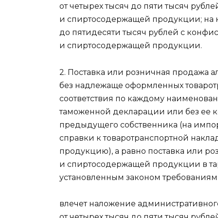
от четырех тысяч до пяти тысяч рубл
и спиртосодержащей продукции; на 
до пятидесяти тысяч рублей с конфи
и спиртосодержащей продукции.
2. Поставка или розничная продажа
без надлежаще оформленных товаротр
соответствия по каждому наименован
таможенной декларации или без ее к
предыдущего собственника (на импо
справки к товаротранспортной накла
продукцию), а равно поставка или р
и спиртосодержащей продукции в тар
установленным законом требованиям
влечет наложение административног
от четырех тысяч до пяти тысяч рубл