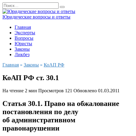
Перейти
Search
к
for:
содержанию
Юридические вопросы и ответы
Главная
Эксперты
Вопросы
Юристы
Законы
Ликбез
Главная
»
Законы
»
КоАП РФ
КоАП РФ ст. 30.1
На чтение
2 мин
Просмотров
121
Обновлено
01.03.2011
Статья 30.1.
Право на обжалование
постановления по делу
об административном
правонарушении