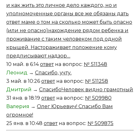
и как жить это личное дело каждого, но и
уполномоченные органы все же обязаны дать
ответ маме о том на сколько может быть опасно
(или не опасно)нахождение рядом ребенка и
проживание с таким человеком под одной
крышей. Настораживает положение кому
предписывают надзор…
10 май. в 6:14
ответ
на вопрос:
№ 511348
Леонид
→
Спасибо, учту.
3 май. в 10:26
ответ
на вопрос:
№ 511258
Дмитрий
→
СпасибоЧеловек видно грамотный
31 янв. в 18:19
ответ
на вопрос:
№ 509980
Валерия
→
Олег Юрьевич! Спасибо Вам
огромное!
25 янв. в 10:48
ответ
на вопрос:
№ 509875