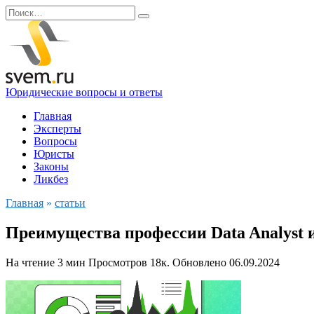
Перейти
Search
к
for:
содержанию
Юридические вопросы и ответы
Главная
Эксперты
Вопросы
Юристы
Законы
Ликбез
Главная
»
статьи
Преимущества профессии Data Analyst 
На чтение
3 мин
Просмотров
18к.
Обновлено
06.09.2024