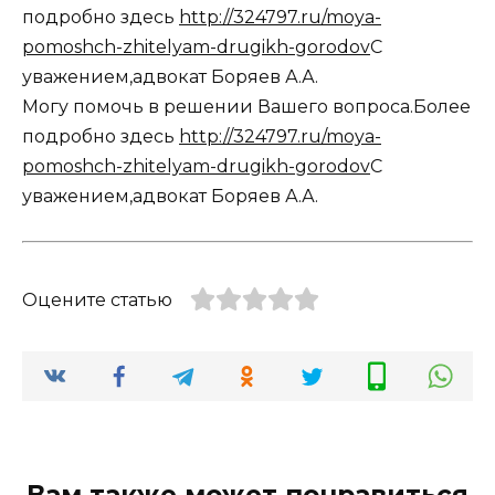
подробно здесь
http://324797.ru/moya-
pomoshch-zhitelyam-drugikh-gorodov
С
уважением,адвокат Боряев А.А.
Могу помочь в решении Вашего вопроса.Более
подробно здесь
http://324797.ru/moya-
pomoshch-zhitelyam-drugikh-gorodov
С
уважением,адвокат Боряев А.А.
Оцените статью
Вам также может понравиться