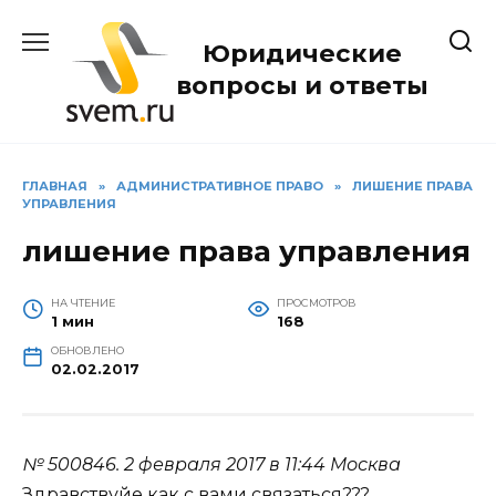
Перейти
к
Юридические
содержанию
вопросы и ответы
ГЛАВНАЯ
»
АДМИНИСТРАТИВНОЕ ПРАВО
»
ЛИШЕНИЕ ПРАВА
УПРАВЛЕНИЯ
лишение права управления
НА ЧТЕНИЕ
ПРОСМОТРОВ
1 мин
168
ОБНОВЛЕНО
02.02.2017
№ 500846.
2 февраля 2017 в 11:44
Москва
Здравствуйе как с вами связаться???