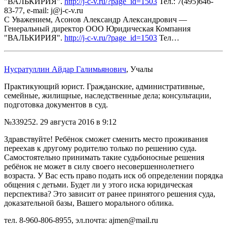
"ВАЛЬКИРИЯ".
http://j-c-v.ru/?page_id=1503
Тел.: 7(495)646-
83-77, e-mail: j@j-c-v.ru
С Уважением, Асонов Александр Александрович —
Генеральный директор ООО Юридическая Компания
"ВАЛЬКИРИЯ".
http://j-c-v.ru/?page_id=1503
Тел…
Нусратуллин Айдар Галимьянович
, Учалы
Практикующий юрист. Гражданские, административные,
семейные, жилищные, наследственные дела; консультации,
подготовка документов в суд.
№339252.
29 августа 2016 в 9:12
Здравствуйте! Ребёнок сможет сменить место проживания
переехав к другому родителю только по решению суда.
Самостоятельно принимать такие судьбоносные решения
ребёнок не может в силу своего несовершеннолетнего
возраста. У Вас есть право подать иск об определении порядка
общения с детьми. Будет ли у этого иска юридическая
перспектива? Это зависит от ранее принятого решения суда,
доказательной базы, Вашего морального облика.
тел. 8-960-806-8955, эл.почта: ajmen@mail.ru