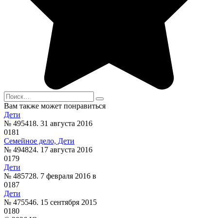
Search
for:
Вам также может понравиться
Дети
№ 495418. 31 августа 2016
0
181
Семейное дело, Дети
№ 494824. 17 августа 2016
0
179
Дети
№ 485728. 7 февраля 2016 в
0
187
Дети
№ 475546. 15 сентября 2015
0
180