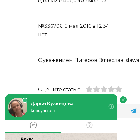
сделки с недвижимостью
№336706.
5 мая 2016 в 12:34
нет
С уважением Питеров Вячеслав, slawapit
Оцените статью