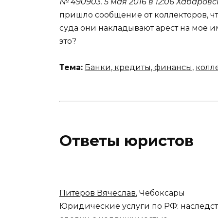
№ 490903.
5 мая 2016 в 12:06
Хабаровс
пришло сообщение от коллекторов, чт
суда они накладывают арест на моё им
это?
Тема:
Банки, кредиты, финансы
,
колл
Ответы юристов
Питеров Вячеслав
, Чебоксары
Юридические услуги по РФ: наследс