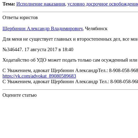
Тема:
Исполнение наказания
,
условно досрочное освобождени
Ответы юристов
Щербинин Александр Владимирович
, Челябинск
Для меня не существует главных и второстепенных дел, все м
№346447.
17 августа 2017 в 18:40
Ходатайство об УДО может подать только сам осужденный или 
С Уважением, адвокат Щербинин АлександрТел.: 8-908-058-9683
https://vk.com/advokat_89080589683
С Уважением, адвокат Щербинин Александр Тел.: 8-908-058-9683
Оцените статью