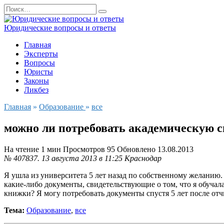
Перейти
Search
к
for:
содержанию
Юридические вопросы и ответы
Главная
Эксперты
Вопросы
Юристы
Законы
Ликбез
Главная
»
Образование
»
все
можно ли потребовать академическую сп
На чтение
1 мин
Просмотров
95
Обновлено
13.08.2013
№ 407837.
13 августа 2013 в 11:25
Краснодар
Я ушла из университета 5 лет назад по собственному желанию.
какие-либо документы, свидетельствующие о том, что я обучал
книжки? Я могу потребовать документы спустя 5 лет после от
Тема:
Образование
,
все