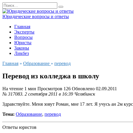
Перейти
Search
к
for:
содержанию
Юридические вопросы и ответы
Главная
Эксперты
Вопросы
Юристы
Законы
Ликбез
Главная
»
Образование
»
перевод
Перевод из колледжа в школу
На чтение
1 мин
Просмотров
126
Обновлено
02.09.2011
№ 317083.
2 сентября 2011 в 16:39
Челябинск
Здравствуйте. Меня зовут Роман, мне 17 лет. Я учусь ан 2м курс
Тема:
Образование
,
перевод
Ответы юристов