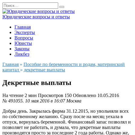
Перейти
Search
к
for:
содержанию
Юридические вопросы и ответы
Главная
Эксперты
Вопросы
Юристы
Законы
Ликбез
Главная
»
Пособие по беременности и родам, материнский
капитал
»
декретные выплаты
Декретные выплаты
На чтение
2 мин
Просмотров
150
Обновлено
10.05.2016
№ 491055.
10 мая 2016 в 16:07
Москва
Добры день. Закрылась фирма 31.12.2015, но увольняли всех
по собственному желанию. Сразу после на месяц уехала в
отпуск, вернулась беременной. Финансовый запас позволял и
позволяет не работать, и думала, что декретные выплаты
производятся просто за последние 2 года работы. Однако же,