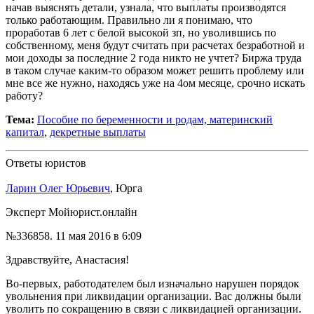
начав выяснять детали, узнала, что выплаты производятся
только работающим. Правильно ли я понимаю, что
проработав 6 лет с белой высокой зп, но уволившись по
собственному, меня будут считать при расчетах безработной и
мои доходы за последние 2 года никто не учтет? Биржа труда
в таком случае каким-то образом может решить проблему или
мне все же нужно, находясь уже на 4ом месяце, срочно искать
работу?
Тема:
Пособие по беременности и родам, материнский
капитал
,
декретные выплаты
Ответы юристов
Ларин Олег Юрьевич
, Юрга
Эксперт Мойюрист.онлайн
№336858.
11 мая 2016 в 6:09
Здравствуйте, Анастасия!
Во-первых, работодателем был изначально нарушен порядок
увольнения при ликвидации организации. Вас должны были
уволить по сокращению в связи с ликвидацией организации.