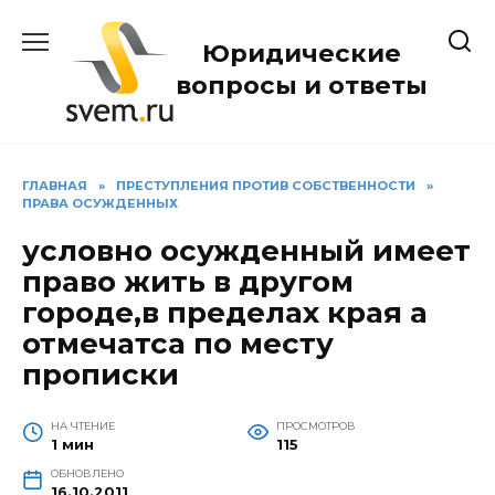
Перейти
к
Юридические
содержанию
вопросы и ответы
ГЛАВНАЯ
»
ПРЕСТУПЛЕНИЯ ПРОТИВ СОБСТВЕННОСТИ
»
ПРАВА ОСУЖДЕННЫХ
условно осужденный имеет
право жить в другом
городе,в пределах края а
отмечатса по месту
прописки
НА ЧТЕНИЕ
ПРОСМОТРОВ
1 мин
115
ОБНОВЛЕНО
16.10.2011