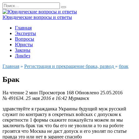
Перейти
Search
к
for:
содержанию
Юридические вопросы и ответы
Главная
Эксперты
Вопросы
Юристы
Законы
Ликбез
Главная
»
Регистрация и прекращение брака, развод
»
брак
Брак
На чтение
2 мин
Просмотров
168
Обновлено
25.05.2016
№ 491634.
25 мая 2016 в 16:42
Мурманск
здравствуйте я гражданка Украины будущий муж русский
служит по контракту в секретных войсках с допуском к
секретности 1 формы скажите пожалуйста можем ли мы
заключить брак так что бы его не уволили а то на роботе
грозятся что Москва не даст допуск и его уволят по статье
правда это или нет в заранее спасибо