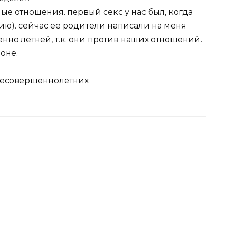
зные отношения. первый секс у нас был, когда
ию). сейчас ее родители написали на меня
но летней, т.к. они против наших отношений.
оне.
есовершеннолетних