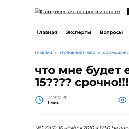
Перейти
к
содержанию
Главная
Эксперты
Вопросы
ГЛАВНАЯ
»
УГОЛОВНОЕ ПРАВО
»
СОВРАЩЕНИЕ
что мне будет 
15???? срочно!!!
НА ЧТЕНИЕ
1 мин
№ 272152.
16 ноября 2010 в 12:50
Не опр