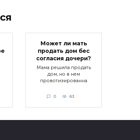
ся
.
Может ли мать
ое
продать дом бес
согласия дочери?
Мама решила продать
дом, но в нем
провотизированна
0
63