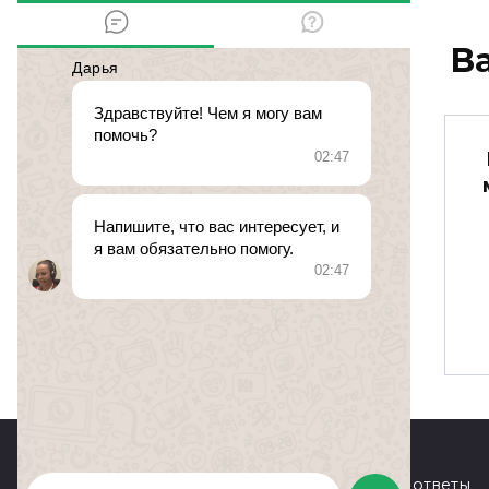
В
что мне будет если
мне 18 а ей 16????
срочно!!!!
помогите!!!!!
№ 281649.
13 января 2011 в
0
299
© 2026 Юридические вопросы и ответы