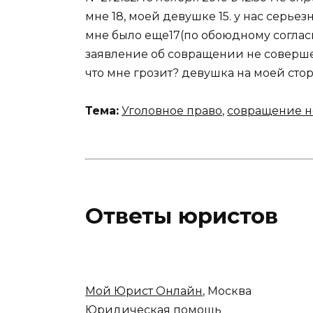
мне 18, моей девушке 15. у нас серье
мне было еще17(по обоюдному соглас
заявление об совращении не совершен
что мне грозит? девушка на моей стор
Тема:
Уголовное право
,
совращение н
Ответы юристов
Мой Юрист Онлайн
, Москва
Юридическая помощь