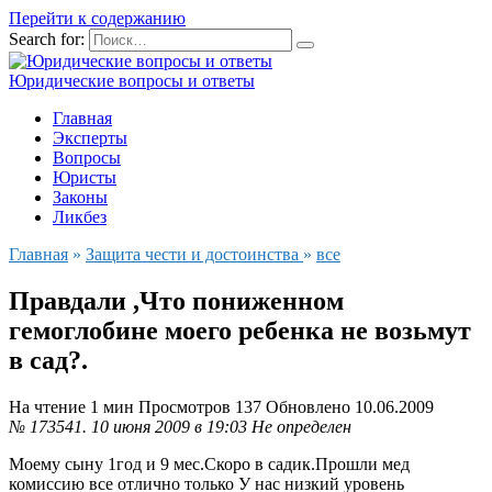
Перейти к содержанию
Search for:
Юридические вопросы и ответы
Главная
Эксперты
Вопросы
Юристы
Законы
Ликбез
Главная
»
Защита чести и достоинства
»
все
Правдали ,Что пониженном
гемоглобине моего ребенка не возьмут
в сад?.
На чтение
1 мин
Просмотров
137
Обновлено
10.06.2009
№ 173541.
10 июня 2009 в 19:03
Не определен
Моему сыну 1год и 9 мес.Скоро в садик.Прошли мед
комиссию все отлично только У нас низкий уровень