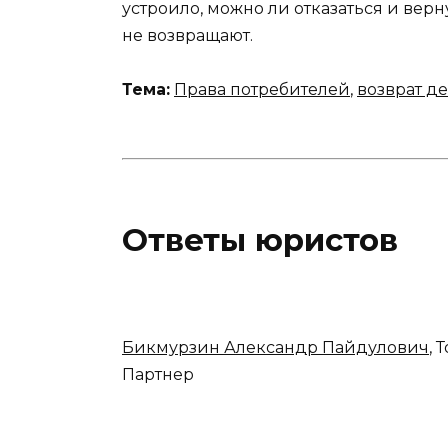
устроило, можно ли отказаться и верн
не возвращают.
Тема:
Права потребителей
,
возврат д
Ответы юристов
Бикмурзин Александр Пайдулович
, 
Партнер