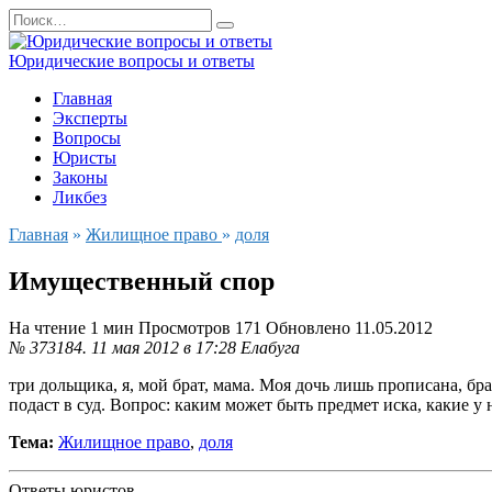
Перейти
Search
к
for:
содержанию
Юридические вопросы и ответы
Главная
Эксперты
Вопросы
Юристы
Законы
Ликбез
Главная
»
Жилищное право
»
доля
Имущественный спор
На чтение
1 мин
Просмотров
171
Обновлено
11.05.2012
№ 373184.
11 мая 2012 в 17:28
Елабуга
три дольщика, я, мой брат, мама. Моя дочь лишь прописана, бра
подаст в суд. Вопрос: каким может быть предмет иска, какие у
Тема:
Жилищное право
,
доля
Ответы юристов