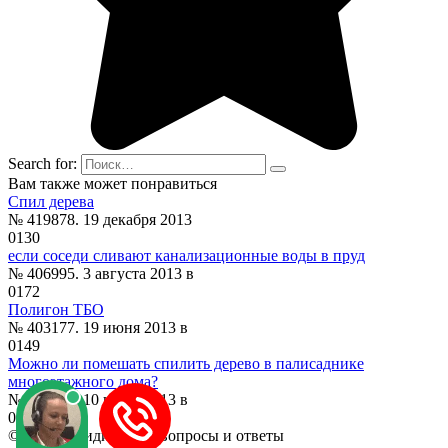
Search for:
Вам также может понравиться
Спил дерева
№ 419878. 19 декабря 2013
0
130
если соседи сливают канализационные воды в пруд
№ 406995. 3 августа 2013 в
0
172
Полигон ТБО
№ 403177. 19 июня 2013 в
0
149
Можно ли помешать спилить дерево в палисаднике
многоэтажного дома?
№ 402437. 10 июня 2013 в
0
178
© 2026 Юридические вопросы и ответы