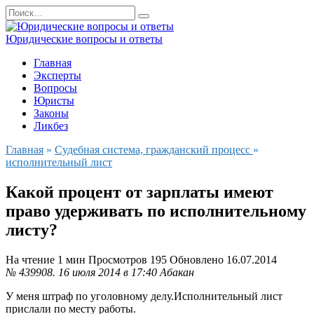
Перейти
Search
к
for:
содержанию
Юридические вопросы и ответы
Главная
Эксперты
Вопросы
Юристы
Законы
Ликбез
Главная
»
Судебная система, гражданский процесс
»
исполнительный лист
Какой процент от зарплаты имеют
право удерживать по исполнительному
листу?
На чтение
1 мин
Просмотров
195
Обновлено
16.07.2014
№ 439908.
16 июля 2014 в 17:40
Абакан
У меня штраф по уголовному делу.Исполнительный лист
прислали по месту работы.