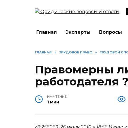
Перейти
к
содержанию
Главная
Эксперты
Вопросы
ГЛАВНАЯ
»
ТРУДОВОЕ ПРАВО
»
ТРУДОВОЙ СП
Правомерны л
работодателя 
НА ЧТЕНИЕ
1 мин
№ 256069.
26 июля 2010 в 18:56
Ижевск