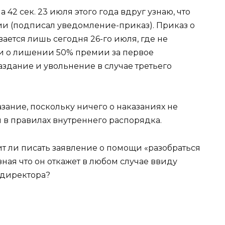
а 42 сек. 23 июля этого года вдруг узнаю, что
и (подписал уведомление-приказ). Приказ о
ется лишь сегодня 26-го июля, где не
и о лишении 50% премии за первое
аздание и увольнение в случае третьего
зание, поскольку ничего о наказаниях не
и в правилах внутреннего распорядка.
т ли писать заявление о помощи «разобраться
зная что он откажет в любом случае ввиду
 директора?