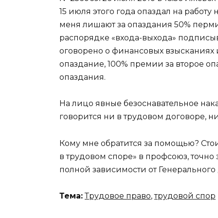
15 июля этого года опаздал на работу н
меня лишают за опаздания 50% перми
распорядке «входа-выхода» подписыва
оговорено о финансовых взысканиях 
опаздание, 100% премии за второе оп
опаздания.
На лицо явные безоснавательное нака
говорится ни в трудовом договоре, н
Кому мне обратится за помощью? Стои
в трудовом споре» в профсоюз, точно 
полной зависимости от Генерального
Тема:
Трудовое право
,
трудовой спор