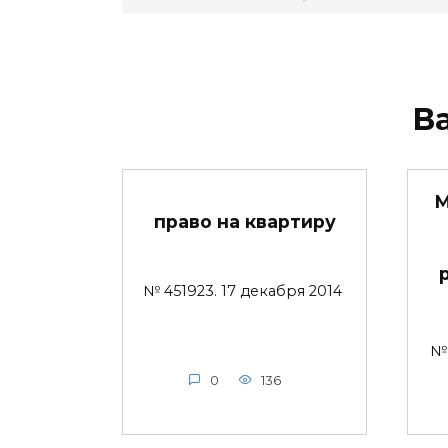
В
М
право на квартиру
№ 451923. 17 декабря 2014
№ 
0
136