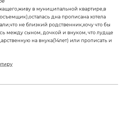
ое
ужащего,живу в муниципальной квартире,в
осъемщик),осталась дна прописана хотела
али,что не близкий родственник,хочу что бы
ась между сыном, дочкой и внуком, что лудще
дарственную на внука(14лет) или прописать и
ртиру