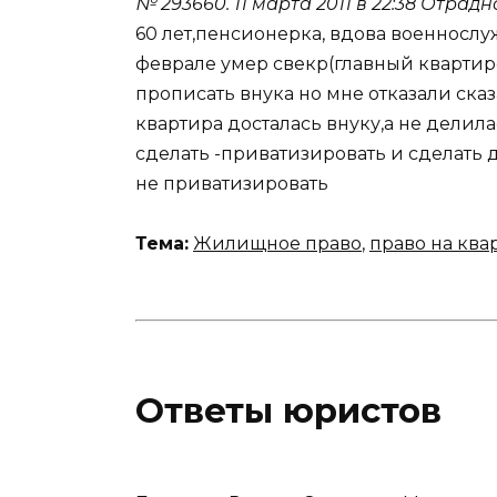
№ 293660.
11 марта 2011 в 22:38
Отрадн
60 лет,пенсионерка, вдова военносл
феврале умер свекр(главный квартир
прописать внука но мне отказали сказ
квартира досталась внуку,а не делил
сделать -приватизировать и сделать 
не приватизировать
Тема:
Жилищное право
,
право на ква
Ответы юристов