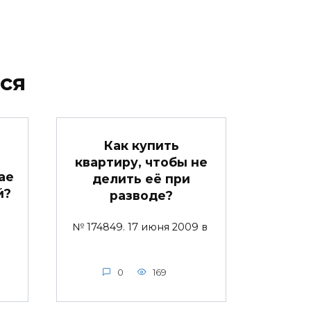
ся
Как купить
квартиру, чтобы не
ае
делить её при
й?
разводе?
№ 174849. 17 июня 2009 в
0
169