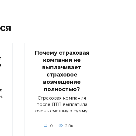
ся
Почему страховая
е
компания не
ю
выплачивает
страховое
возмещение
полностью?
л
.
Страховая компания
после ДТП выплатила
очень смешную сумму.
0
2.8к.