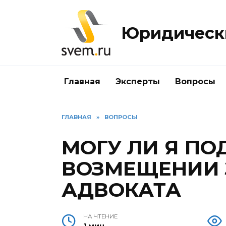
Перейти
к
Юридически
содержанию
Главная
Эксперты
Вопросы
ГЛАВНАЯ
»
ВОПРОСЫ
МОГУ ЛИ Я ПО
ВОЗМЕЩЕНИИ 
АДВОКАТА
НА ЧТЕНИЕ