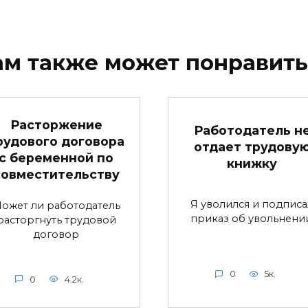
ам также может понравить
Расторжение
Работодатель н
рудового договора
отдает трудову
с беременной по
книжку
совместительству
Я уволился и подписа
ожет ли работодатель
приказ об увольнении
расторгнуть трудовой
договор
0
5к.
0
4.2к.