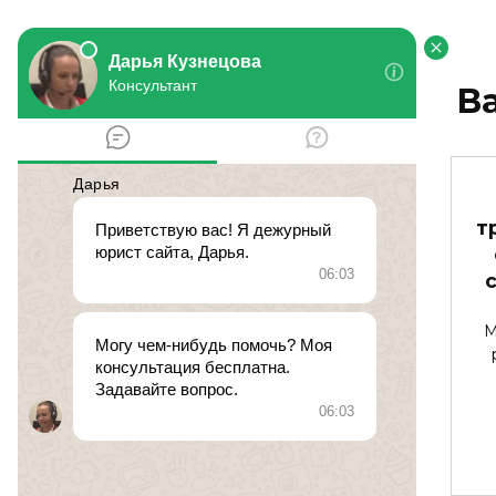
В
Что делать, если
т
соседи
выбрасывают мусор
из своих окон?
М
У нас в доме проживают
некультурные люди.
0
137к.