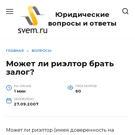
Перейти
к
Юридические
содержанию
вопросы и ответы
ГЛАВНАЯ
»
ВОПРОСЫ
Может ли риэлтор брать
залог?
НА ЧТЕНИЕ
ПРОСМОТРОВ
1 мин
60
ОБНОВЛЕНО
27.09.2007
Может ли риэлтор (имея доверенность на