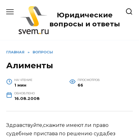
Перейти
к
Юридические
содержанию
вопросы и ответы
ГЛАВНАЯ
»
ВОПРОСЫ
Алименты
НА ЧТЕНИЕ
ПРОСМОТРОВ
1 мин
66
ОБНОВЛЕНО
16.08.2008
Здравствуйте,скажите имеют ли право
судебные пристава по решению суда,без