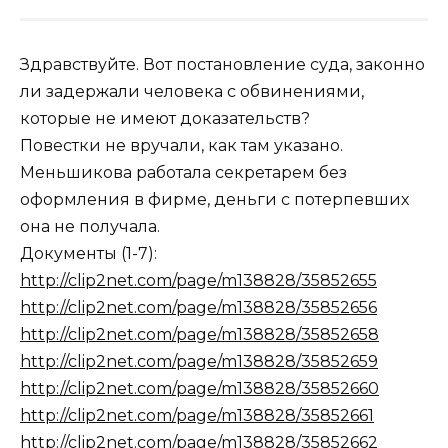
Здравствуйте. Вот постановление суда, законно
ли задержали человека с обвинениями,
которые не имеют доказательств?
Повестки не вручали, как там указано.
Меньшикова работала секретарем без
оформления в фирме, деньги с потерпевших
она не получала.
Документы (1-7):
http://clip2net.com/page/m138828/35852655
http://clip2net.com/page/m138828/35852656
http://clip2net.com/page/m138828/35852658
http://clip2net.com/page/m138828/35852659
http://clip2net.com/page/m138828/35852660
http://clip2net.com/page/m138828/35852661
http://clip2net.com/page/m138828/35852662