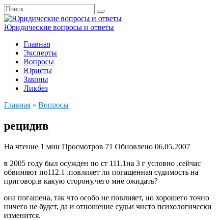
Перейти
Search
к
for:
содержанию
Юридические вопросы и ответы
Главная
Эксперты
Вопросы
Юристы
Законы
Ликбез
Главная
»
Вопросы
рецидив
На чтение
1 мин
Просмотров
71
Обновлено
06.05.2007
в 2005 году был осужден по ст 111.1на 3 г условно .сейчас
обвиняют по112.1 .повлияет ли погащенная судимость на
приговор.в какую сторону.чего мне ожидать?
она погашена, так что особо не повлияет, но хорошего точно
ничего не будет, да и отношение судьи чисто психологически
изменится.