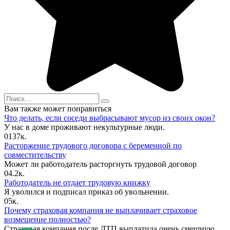
Search
for:
Вам также может понравиться
Что делать, если соседи выбрасывают мусор из своих окон?
У нас в доме проживают некультурные люди.
0
137к.
Расторжение трудового договора с беременной по
совместительству
Может ли работодатель расторгнуть трудовой договор
0
4.2к.
Работодатель не отдает трудовую книжку
Я уволился и подписал приказ об увольнении.
0
5к.
Почему страховая компания не выплачивает страховое
возмещение полностью?
Страховая компания после ДТП выплатила очень смешную