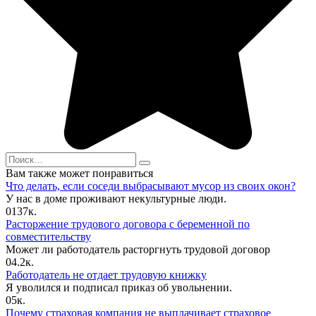
Search
for:
Вам также может понравиться
Что делать, если соседи выбрасывают мусор из своих окон?
У нас в доме проживают некультурные люди.
0
137к.
Расторжение трудового договора с беременной по
совместительству
Может ли работодатель расторгнуть трудовой договор
0
4.2к.
Работодатель не отдает трудовую книжку
Я уволился и подписал приказ об увольнении.
0
5к.
Почему страховая компания не выплачивает страховое