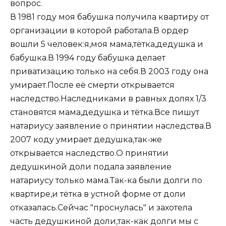
вопрос.
В 1981 году моя бабушка получила квартиру от
организации в которой работала.В ордер
вошли 5 человек:я,моя мама,тётка,дедушка и
бабушка.В 1994 году бабушка делает
приватизацию только на себя.В 2003 году она
умирает.После её смерти открывается
наследство.Наследниками в равных долях 1/3
становятся мама,дедушка и тётка.Все пишут
натариусу заявление о принятии наследства.В
2007 коду умирает дедушка,так-же
открывается наследство.О принятии
дедушкиной доли подала заявление
натариусу только мама.Так-ка были долги по
квартире,и тётка в устной форме от доли
отказалась.Сейчас "проснулась" и захотела
часть дедушкиной доли,так-как долги мы с