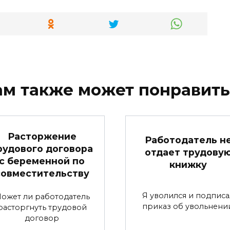
ам также может понравить
Расторжение
Работодатель н
рудового договора
отдает трудову
с беременной по
книжку
совместительству
Я уволился и подписа
ожет ли работодатель
приказ об увольнении
расторгнуть трудовой
договор