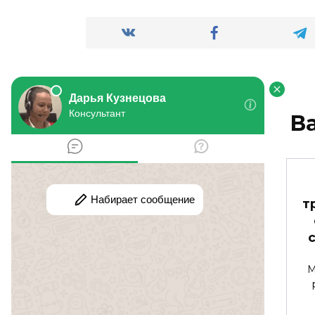
В
Что делать, если
т
соседи
выбрасывают мусор
из своих окон?
М
У нас в доме проживают
некультурные люди.