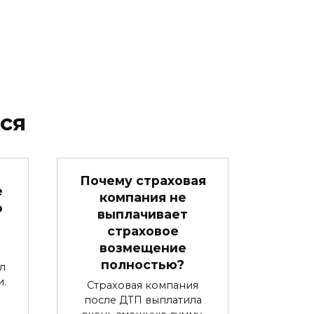
ся
Почему страховая
е
компания не
ю
выплачивает
страховое
возмещение
полностью?
л
.
Страховая компания
после ДТП выплатила