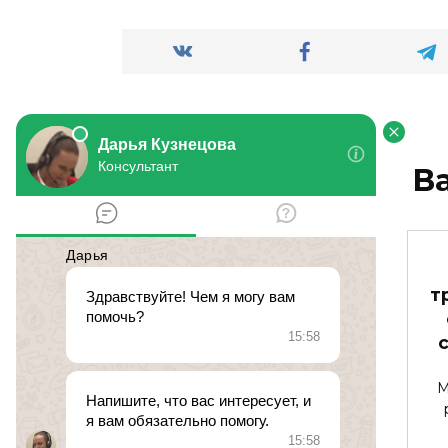
В
Что делать, если
т
соседи
выбрасывают мусор
из своих окон?
М
У нас в доме проживают
некультурные люди.