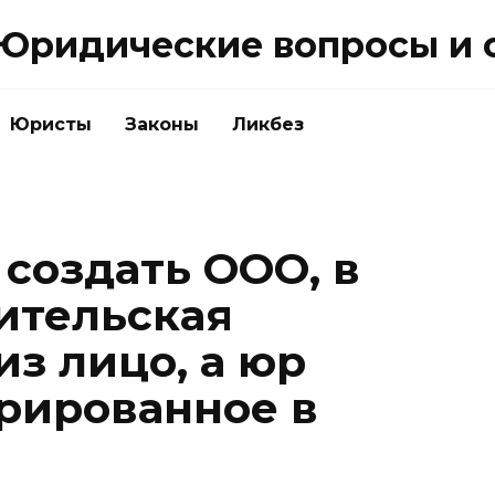
Юридические вопросы и 
Юристы
Законы
Ликбез
 создать ООО, в
ительская
з лицо, а юр
трированное в