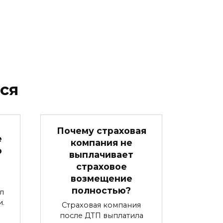
ся
Почему страховая
е
компания не
ю
выплачивает
страховое
возмещение
полностью?
л
.
Страховая компания
после ДТП выплатила