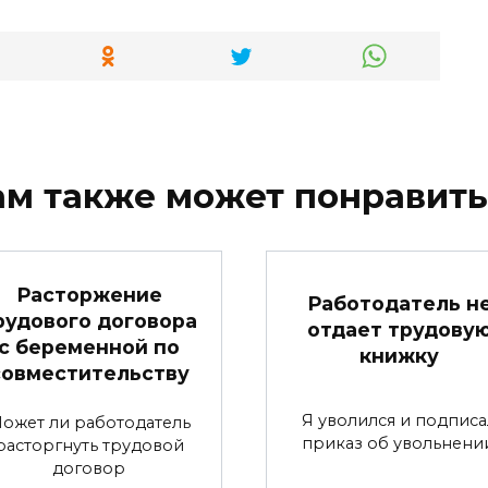
ам также может понравить
Расторжение
Работодатель н
рудового договора
отдает трудову
с беременной по
книжку
совместительству
Я уволился и подписа
ожет ли работодатель
приказ об увольнении
расторгнуть трудовой
договор