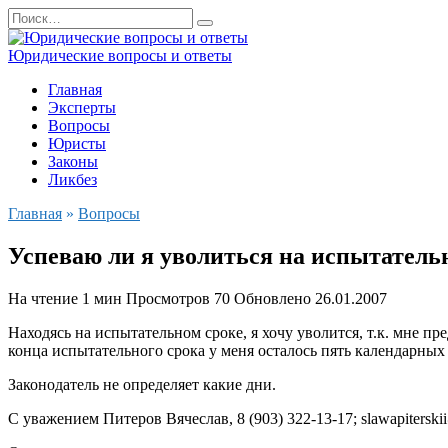
Перейти
Search
к
for:
содержанию
Юридические вопросы и ответы
Главная
Эксперты
Вопросы
Юристы
Законы
Ликбез
Главная
»
Вопросы
Успеваю ли я уволиться на испытатель
На чтение
1 мин
Просмотров
70
Обновлено
26.01.2007
Находясь на испытательном сроке, я хочу уволится, т.к. мне п
конца испытательного срока у меня осталось пять календарных
Законодатель не определяет какие дни.
С уважением Питеров Вячеслав, 8 (903) 322-13-17; slawapiterski