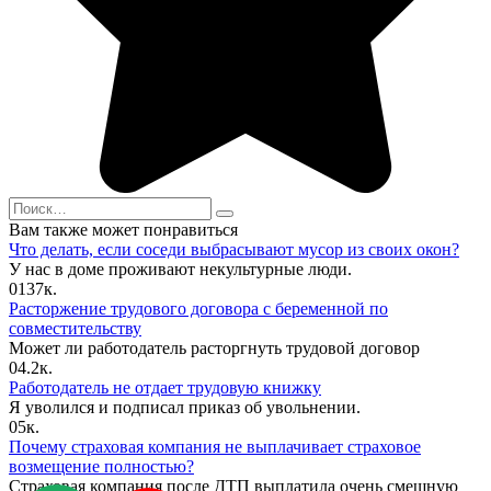
Search
for:
Вам также может понравиться
Что делать, если соседи выбрасывают мусор из своих окон?
У нас в доме проживают некультурные люди.
0
137к.
Расторжение трудового договора с беременной по
совместительству
Может ли работодатель расторгнуть трудовой договор
0
4.2к.
Работодатель не отдает трудовую книжку
Я уволился и подписал приказ об увольнении.
0
5к.
Почему страховая компания не выплачивает страховое
возмещение полностью?
Страховая компания после ДТП выплатила очень смешную