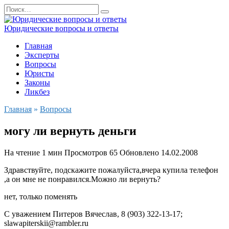
Перейти
Search
к
for:
содержанию
Юридические вопросы и ответы
Главная
Эксперты
Вопросы
Юристы
Законы
Ликбез
Главная
»
Вопросы
могу ли вернуть деньги
На чтение
1 мин
Просмотров
65
Обновлено
14.02.2008
Здравствуйте, подскажите пожалуйста,вчера купила телефон
,а он мне не понравился.Можно ли вернуть?
нет, только поменять
С уважением Питеров Вячеслав, 8 (903) 322-13-17;
slawapiterskii@rambler.ru