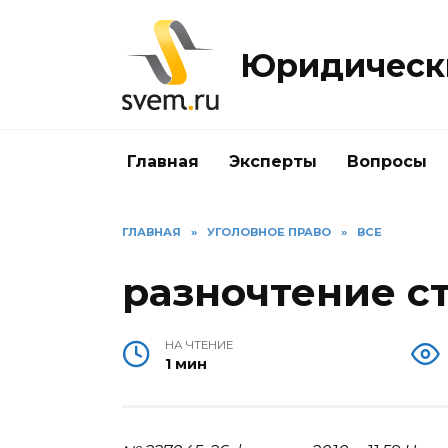
Перейти
к
Юридически
содержанию
Главная
Эксперты
Вопросы
ГЛАВНАЯ
»
УГОЛОВНОЕ ПРАВО
»
ВСЕ
разночтение ст.
НА ЧТЕНИЕ
1 мин