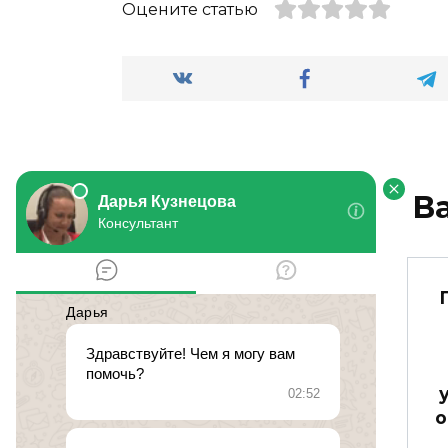
Оцените статью
В
Будет ли заведено
уголовное дело?
о
№ 476092.
23 сентября 2015