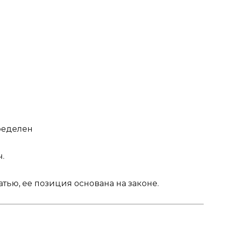
пределен
.
атью, ее позиция основана на законе.