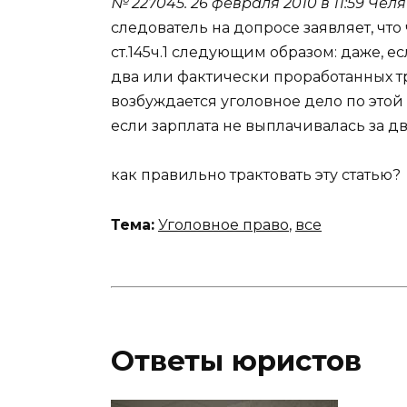
№ 227045.
26 февраля 2010 в 11:59
Челя
следователь на допросе заявляет, что
ст.145ч.1 следующим образом: даже, е
два или фактически проработанных т
возбуждается уголовное дело по этой 
если зарплата не выплачивалась за д
как правильно трактовать эту статью?
Тема:
Уголовное право
,
все
Ответы юристов