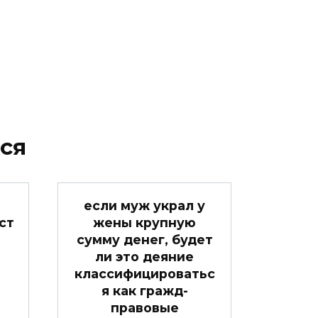
ся
если муж украл у
ст
жены крупную
сумму денег, будет
ли это деяние
классифицироватьс
я как гражд-
правовые